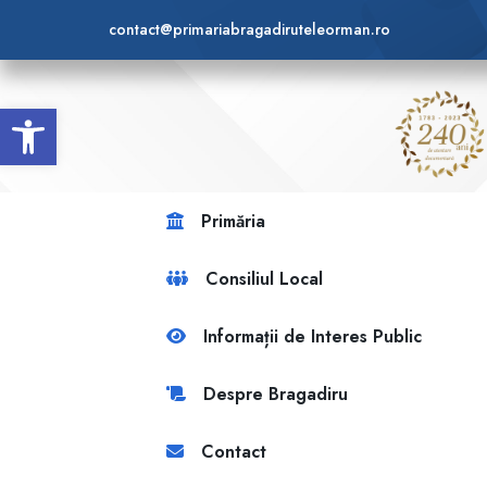
contact@primariabragadiruteleorman.ro
Deschide bara de unelte
Primăria
Consiliul Local
Informații de Interes Public
Despre Bragadiru
Contact