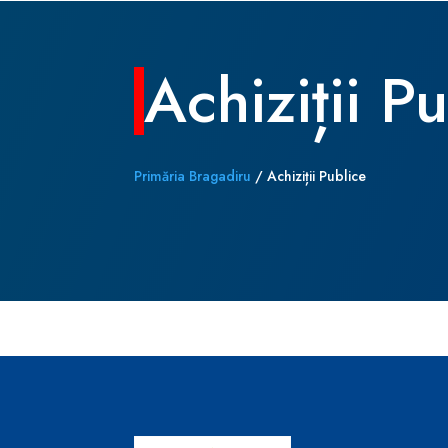
Achiziții P
Primăria Bragadiru
/
Achiziții Publice