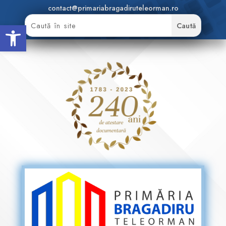
contact@primariabragadiruteleorman.ro
Deschide bara de unelte