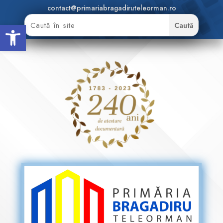
contact@primariabragadiruteleorman.ro
Deschide bara de unelte