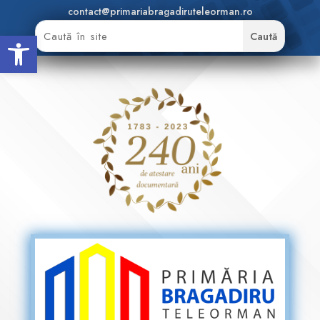
contact@primariabragadiruteleorman.ro
Deschide bara de unelte