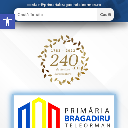
contact@primariabragadiruteleorman.ro
Deschide bara de unelte