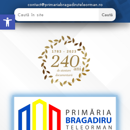
contact@primariabragadiruteleorman.ro
Deschide bara de unelte